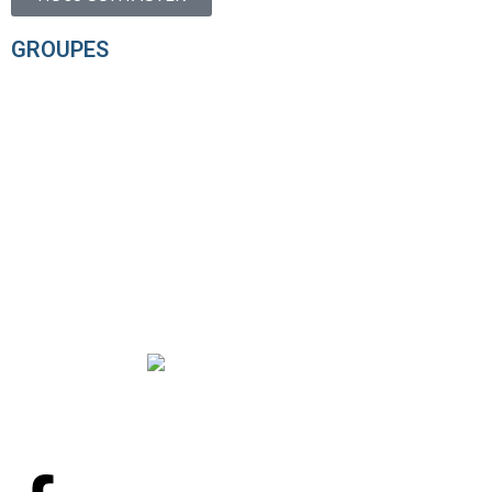
GROUPES
Entreprises – TEAM BUILDING
Evènements – EVG / EVJF
Anniversaires enfants
CSE
Groupes loisirs
© Copyright Loisirs Normandie