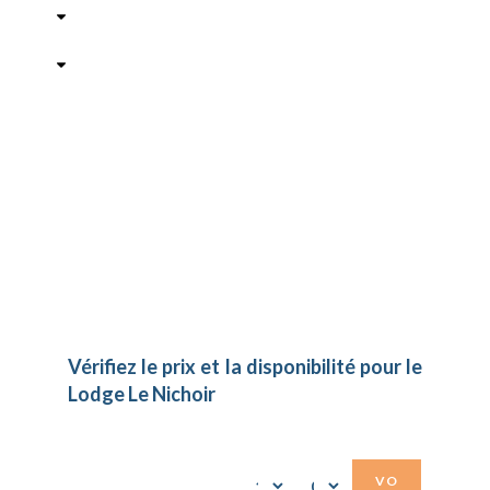
OPTIONS SUPPLÉMENTAIRES
ANIMAUX DE COMPAGNIE
Calendrier des disponibilités
Disponible
Occupé
Vérifiez le prix et la disponibilité pour le
Lodge Le Nichoir
Arrivée
Départ
Adultes
Enfants