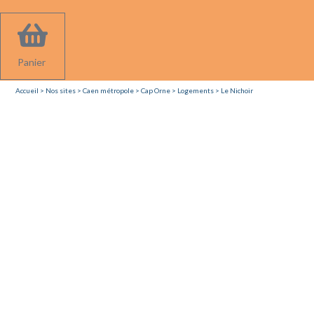
Panier
Accueil
>
Nos sites
>
Caen métropole
>
Cap Orne
>
Logements
> Le Nichoir
LE NICHOIR