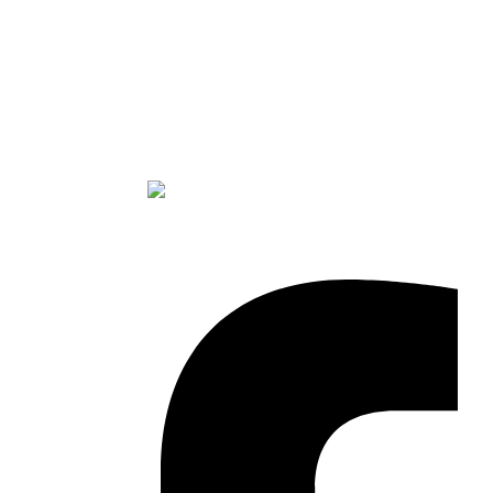
Anniversaires enfants
CSE
Groupes loisirs
© Copyright Loisirs Normandie