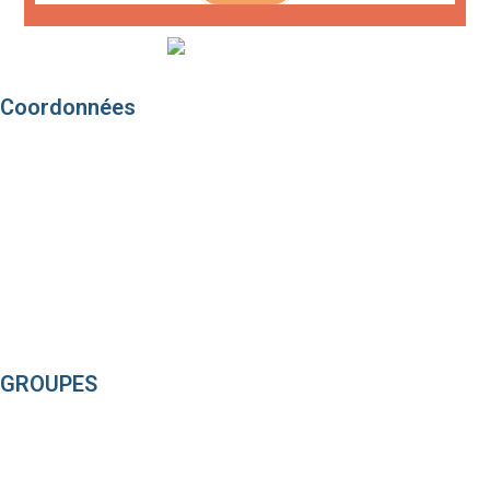
Coordonnées
Chemin de la Performance
14800 SAINT-ARNOULT
contact@loisirsnormandie.fr
+33 (0)2 31 88 00 00
NOUS CONTACTER
GROUPES
Entreprises – TEAM BUILDING
Evènements – EVG / EVJF